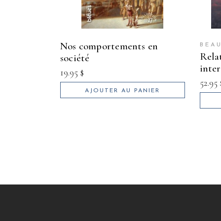
nos comportements en
BEA
relations économiques
société
inte
19.95
$
52.95
AJOUTER AU PANIER