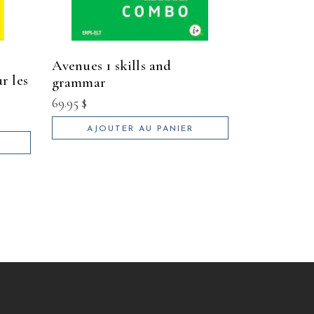
avenues 1 skills and
grammar
69.95
$
AJOUTER AU PANIER