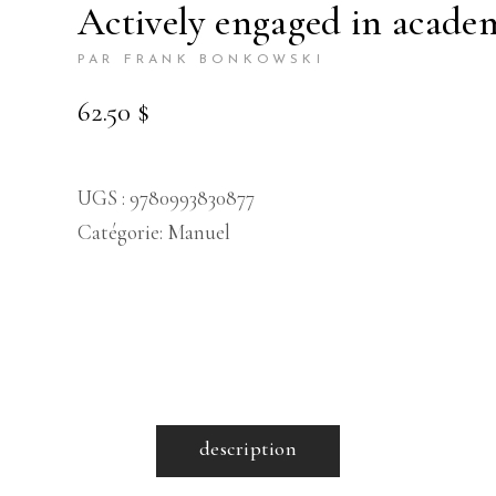
actively engaged in acade
PAR FRANK BONKOWSKI
62.50
$
UGS :
9780993830877
Catégorie:
Manuel
description