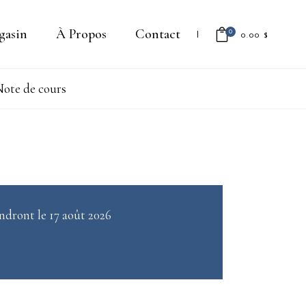
gasin
À Propos
Contact
0
0.00
$
ote de cours
Il n'y a aucun produit dans le
panier.
ndront le 17 août 2026