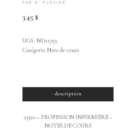
PAR R. PLESIAK
3.45
$
UGS :
ND11793
Catégorie:
Note de cours
description
23320 – PROFESSION INFIRMIÈRE –
NOTES DE COURS