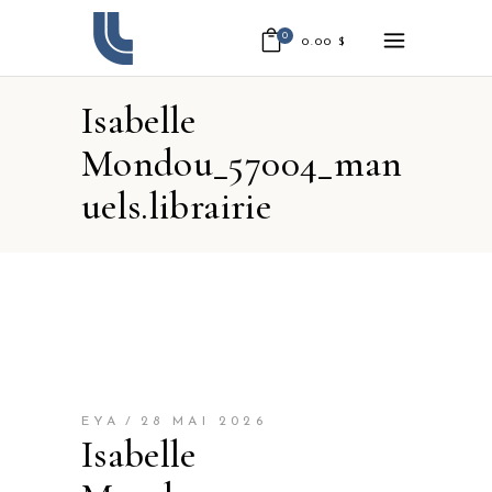
0
0.00
$
Isabelle
Mondou_57004_man
uels.librairie
EYA
28 MAI 2026
Isabelle