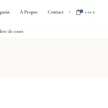
gasin
À Propos
Contact
0
0.00
$
ote de cours
Il n'y a aucun produit dans le
panier.