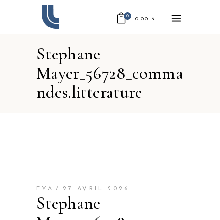
0
0.00
$
Stephane
Mayer_56728_comma
ndes.litterature
EYA
27 AVRIL 2026
Stephane