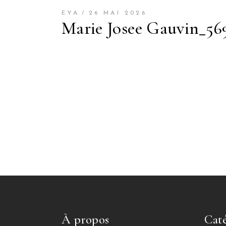
EYA
26 MAI 2026
Marie Josee Gauvin_569
À propos
Caté