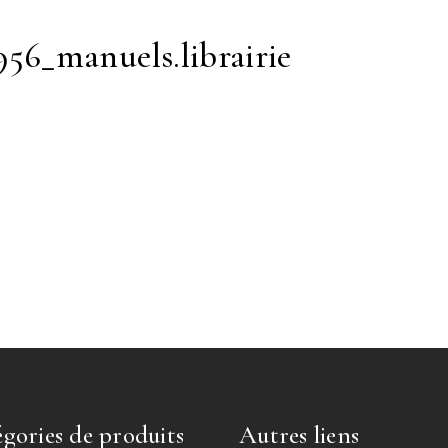
56_manuels.librairie
gories de produits
Autres liens