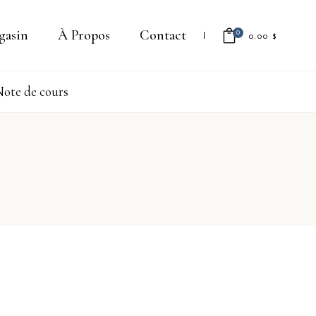
gasin
À Propos
Contact
0
0.00
$
ote de cours
Il n'y a aucun produit dans le
panier.